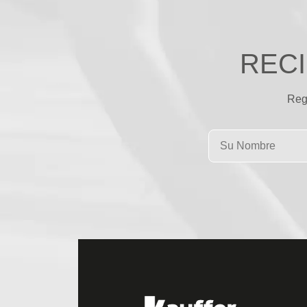
REC
Regí