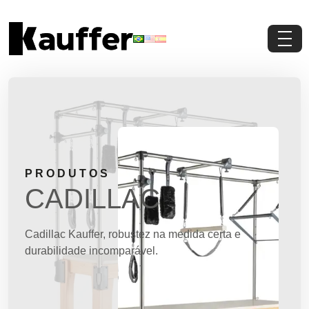
Conheça a Kauffer
Produtos
Conteúdos
PRODUTOS
Contato
CADILLAC
Materiais Gratuitos
Cadillac Kauffer, robustez na medida certa e
durabilidade incomparável.
Solicite um Orçamento