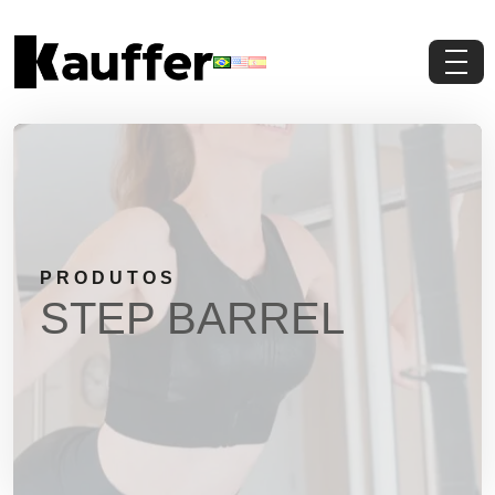
Conheça a Kauffer
Produtos
Conteúdos
PRODUTOS
Contato
STEP BARREL
Materiais Gratuitos
Solicite um Orçamento