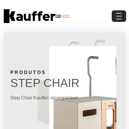
Conheça a Kauffer
Produtos
Conteúdos
PRODUTOS
Contato
STEP CHAIR
Materiais Gratuitos
Step Chair Kauffer: incomparável.
Solicite um Orçamento