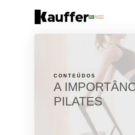
Conheça a Kauffer
Produtos
Conteúdos
Contato
CONTEÚDOS
A IMPORTÂNC
Materiais Gratuitos
PILATES
Solicite um Orçamento