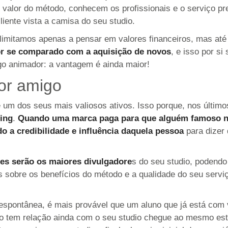
do valor do método, conhecem os profissionais e o serviço p
iente vista a camisa do seu studio.
 limitamos apenas a pensar em valores financeiros, mas at
or se comparado com a aquisição de novos
, e isso por si
lgo animador: a vantagem é ainda maior!
hor amigo
 é um dos seus mais valiosos ativos. Isso porque, nos últim
ing
.
Quando uma marca paga para que alguém famoso na 
 a credibilidade e influência daquela pessoa
para dizer
eles serão os maiores divulgadore
s do seu studio, podendo 
s sobre os benefícios do método e a qualidade do seu serv
spontânea, é mais provável que um aluno que já está com 
ão tem relação ainda com o seu studio chegue ao mesmo es