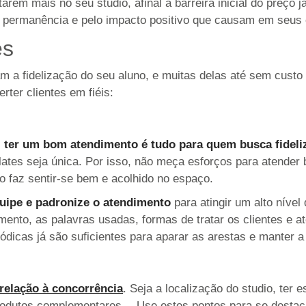
rem mais no seu studio, afinal a barreira inicial do preço j
de permanência e pelo impacto positivo que causam em seus 
es
tam a fidelização do seu aluno, e muitas delas até sem cus
ter clientes em fiéis:
s
ter um bom atendimento é tudo para quem busca fideliz
ilates seja única. Por isso, não meça esforços para atender
 o faz sentir-se bem e acolhido no espaço.
quipe e padronize o atendimento
para atingir um alto nível
mento, as palavras usadas, formas de tratar os clientes e a
dicas já são suficientes para aparar as arestas e manter a
relação à concorrência
. Seja a localização do studio, ter
 produtos complementares… Use estes pontos para se destac