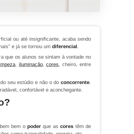
cial ou até insignificante, acaba sendo
mais” e já se tornou um
diferencial
.
ra que os alunos se sintam à vontade no
limpeza
,
iluminação
,
cores
, cheiro, entre
 do seu estúdio e não o do
concorrente
.
gradável, confortável e aconchegante.
do?
 sabem bem o
poder
que as
cores
têm de
es como tranquilidade, energia, etc.