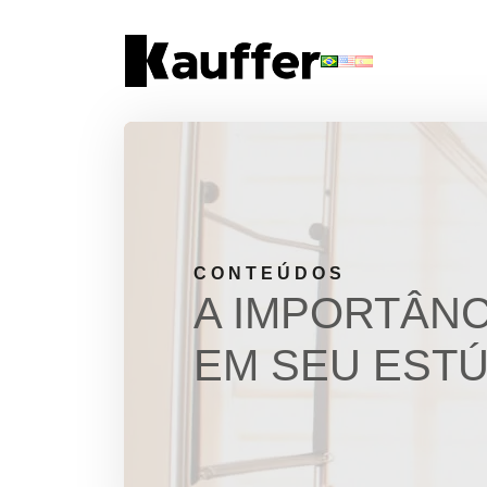
Conheça a Kauffer
Produtos
Conteúdos
Contato
CONTEÚDOS
A IMPORTÂN
Materiais Gratuitos
EM SEU ESTÚ
Solicite um Orçamento