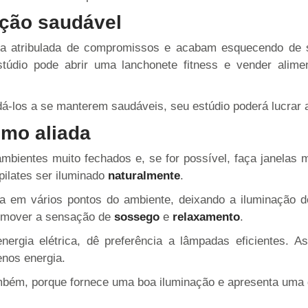
ação saudável
ida atribulada de compromissos e acabam esquecendo de 
údio pode abrir uma lanchonete fitness e vender alimen
udá-los a se manterem saudáveis, seu estúdio poderá lucrar 
omo aliada
ambientes muito fechados e, se for possível, faça janelas 
pilates ser iluminado
naturalmente
.
ranca em vários pontos do ambiente, deixando a iluminaçã
romover a sensação de
sossego
e
relaxamento
.
nergia elétrica, dê preferência a lâmpadas eficientes. A
nos energia.
mbém, porque fornece uma boa iluminação e apresenta uma