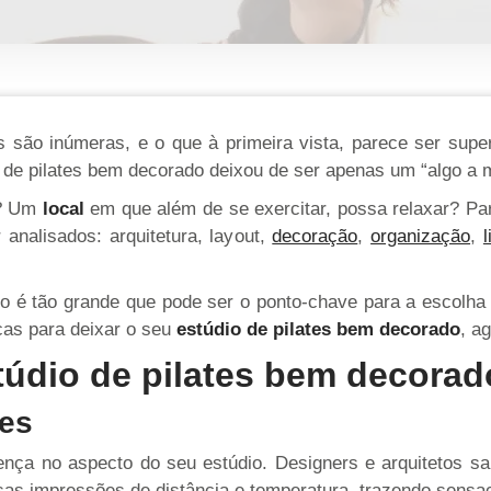
são inúmeras, e o que à primeira vista, parece ser superfi
 de pilates bem decorado deixou de ser apenas um “algo a 
e? Um
local
em que além de se exercitar, possa relaxar? Pa
analisados: arquitetura, layout,
decoração
,
organização
,
o é tão grande que pode ser o ponto-chave para a escolha
as para deixar o seu
estúdio de pilates bem decorado
, a
údio de pilates bem decora
res
rença no aspecto do seu estúdio. Designers e arquitetos
s impressões de distância e temperatura, trazendo sensaçõ