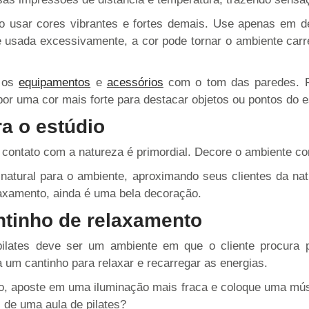
ão usar cores vibrantes e fortes demais. Use apenas em 
 usada excessivamente, a cor pode tornar o ambiente car
m os
equipamentos
e
acessórios
com o tom das paredes. P
or uma cor mais forte para destacar objetos ou pontos do e
ra o estúdio
o contato com a natureza é primordial. Decore o ambiente com
natural para o ambiente, aproximando seus clientes da na
laxamento, ainda é uma bela decoração.
antinho de relaxamento
lates deve ser um ambiente em que o cliente procura p
a um cantinho para relaxar e recarregar as energias.
so, aposte em uma iluminação mais fraca e coloque uma mú
s de uma aula de pilates?