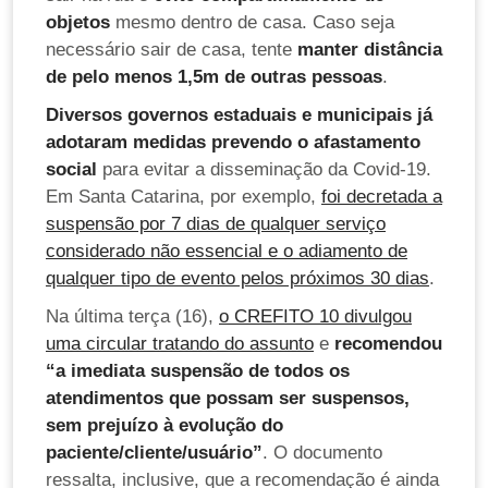
objetos
mesmo dentro de casa. Caso seja
necessário sair de casa, tente
manter distância
de pelo menos 1,5m de outras pessoas
.
Diversos governos estaduais e municipais já
adotaram medidas prevendo o afastamento
social
para evitar a disseminação da Covid-19.
Em Santa Catarina, por exemplo,
foi decretada a
suspensão por 7 dias de qualquer serviço
considerado não essencial e o adiamento de
qualquer tipo de evento pelos próximos 30 dias
.
Na última terça (16),
o CREFITO 10 divulgou
uma circular tratando do assunto
e
recomendou
“a imediata suspensão de todos os
atendimentos que possam ser suspensos,
sem prejuízo à evolução do
paciente/cliente/usuário”
. O documento
ressalta, inclusive, que a recomendação é ainda