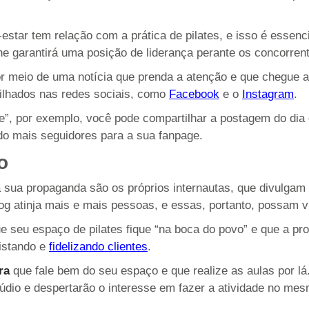
estar tem relação com a prática de pilates, e isso é essenc
e garantirá uma posição de liderança perante os concorren
r meio de uma notícia que prenda a atenção e que chegue a
ilhados nas redes sociais, como
Facebook
e o
Instagram
.
”, por exemplo, você pode compartilhar a postagem do dia 
do mais seguidores para a sua fanpage.
o
 sua propaganda são os próprios internautas, que divulgam
og atinja mais e mais pessoas, e essas, portanto, possam vi
que seu espaço de pilates fique “na boca do povo” e que a p
uistando e
fidelizando clientes
.
ra
que fale bem do seu espaço e que realize as aulas por l
údio e despertarão o interesse em fazer a atividade no mes