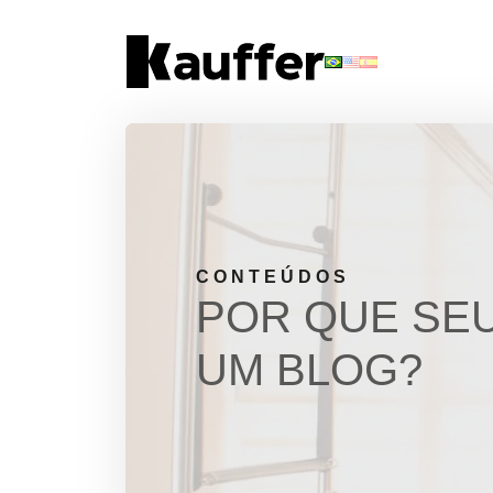
Conheça a Kauffer
Produtos
Conteúdos
Contato
CONTEÚDOS
POR QUE SEU
Materiais Gratuitos
UM BLOG?
Solicite um Orçamento