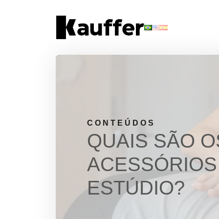
Conheça a Kauffer
Produtos
Conteúdos
Contato
CONTEÚDOS
QUAIS SÃO O
Materiais Gratuitos
ACESSÓRIOS
Solicite um Orçamento
ESTÚDIO?