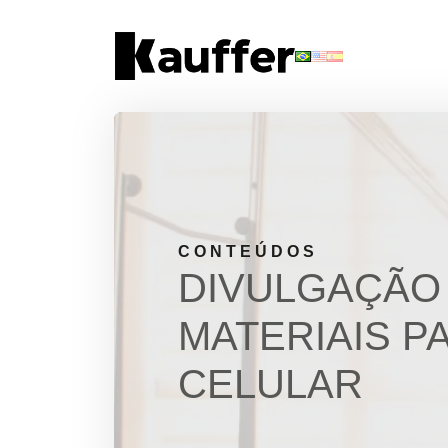
Conheça a Kauffer
Produtos
Conteúdos
Contato
CONTEÚDOS
DIVULGAÇÃO 
Materiais Gratuitos
MATERIAIS P
Solicite um Orçamento
CELULAR