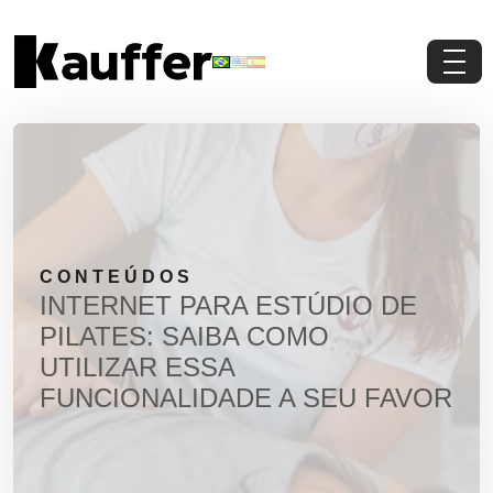
Conheça a Kauffer
Produtos
Conteúdos
CONTEÚDOS
Contato
INTERNET PARA ESTÚDIO DE
PILATES: SAIBA COMO
Materiais Gratuitos
UTILIZAR ESSA
FUNCIONALIDADE A SEU FAVOR
Solicite um Orçamento