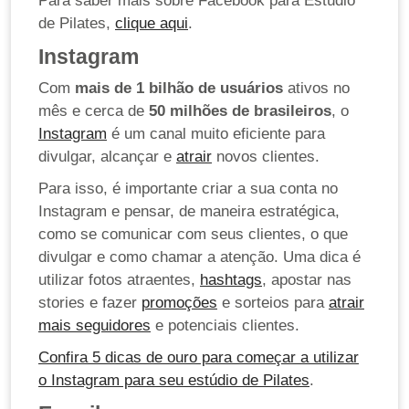
Para saber mais sobre Facebook para Estúdio
de Pilates,
clique aqui
.
Instagram
Com
mais de 1 bilhão de usuários
ativos no
mês e cerca de
50 milhões de brasileiros
, o
Instagram
é um canal muito eficiente para
divulgar, alcançar e
atrair
novos clientes.
Para isso, é importante criar a sua conta no
Instagram e pensar, de maneira estratégica,
como se comunicar com seus clientes, o que
divulgar e como chamar a atenção. Uma dica é
utilizar fotos atraentes,
hashtags
, apostar nas
stories e fazer
promoções
e sorteios para
atrair
mais seguidores
e potenciais clientes.
Confira 5 dicas de ouro para começar a utilizar
o Instagram para seu estúdio de Pilates
.