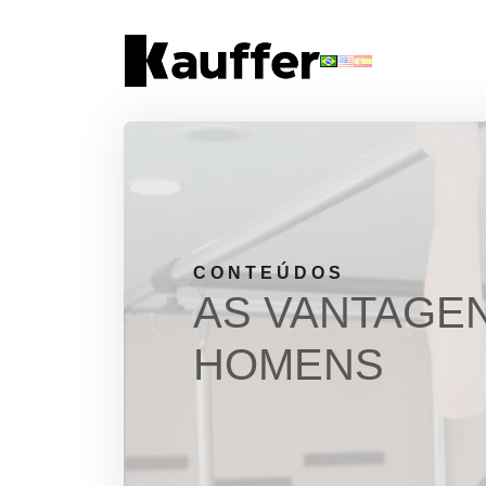
Conheça a Kauffer
Produtos
Conteúdos
Contato
CONTEÚDOS
AS VANTAGEN
Materiais Gratuitos
HOMENS
Solicite um Orçamento