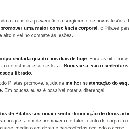
odo o corpo é a prevenção do surgimento de novas lesões.
e promover uma maior consciência corporal
, o Pilates p
e alto nível no combate às lesões.
empo sentada quanto nos dias de hoje
. Fora as oito horas
s, como estudar e se deslocar.
Some-se a isso o sedentaris
desequilibrado
.
odo Pilates promove, ajuda na
melhor sustentação do esq
e
. Em poucas aulas é possível notar a diferença!
ntes de Pilates costumam sentir diminuição de dores art
sso porque, além de promover o fortalecimento do corpo co
o quase imediato em dores e desconfortos por todo o corpo.