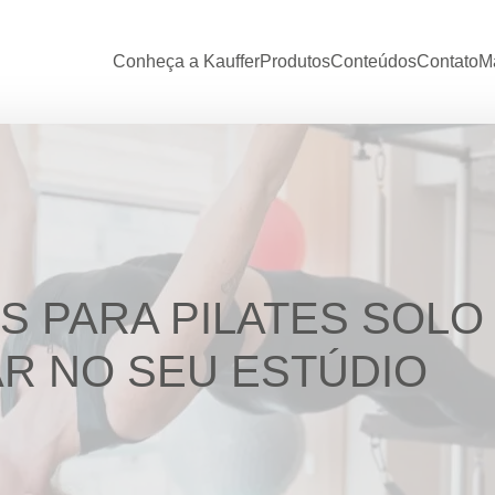
Conheça a Kauffer
Produtos
Conteúdos
Contato
Ma
S PARA PILATES SOLO
R NO SEU ESTÚDIO