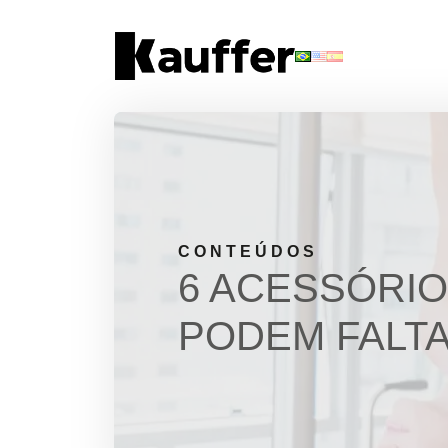
Conheça a Kauffer
Produtos
Conteúdos
Contato
CONTEÚDOS
6 ACESSÓRIO
Materiais Gratuitos
PODEM FALTA
Solicite um Orçamento