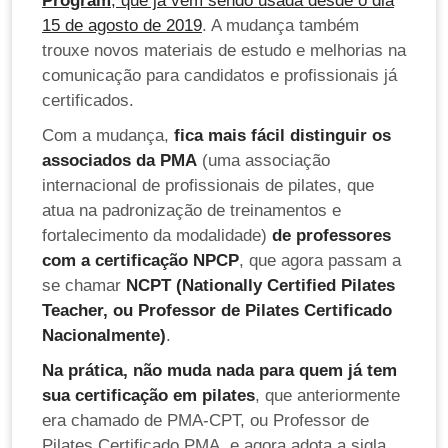
Program
, que já vem sendo usada desde o dia
15 de agosto de 2019
. A mudança também
trouxe novos materiais de estudo e melhorias na
comunicação para candidatos e profissionais já
certificados.
Com a mudança,
fica mais fácil distinguir os
associados da PMA
(uma associação
internacional de profissionais de pilates, que
atua na padronização de treinamentos e
fortalecimento da modalidade)
de professores
com a certificação NPCP
, que agora passam a
se chamar
NCPT (Nationally Certified Pilates
Teacher, ou Professor de Pilates Certificado
Nacionalmente)
.
Na prática, não muda nada para quem já tem
sua certificação em pilates
, que anteriormente
era chamado de PMA-CPT, ou Professor de
Pilates Certificado PMA, e agora adota a sigla