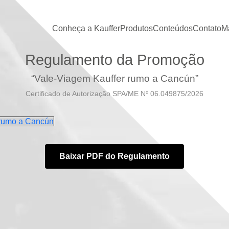
Conheça a Kauffer
Produtos
Conteúdos
Contato
Ma
Regulamento da Promoção
“Vale-Viagem Kauffer rumo a Cancún”
Certificado de Autorização SPA/ME Nº 06.049875/2026
 rumo a Cancún
Baixar PDF do Regulamento