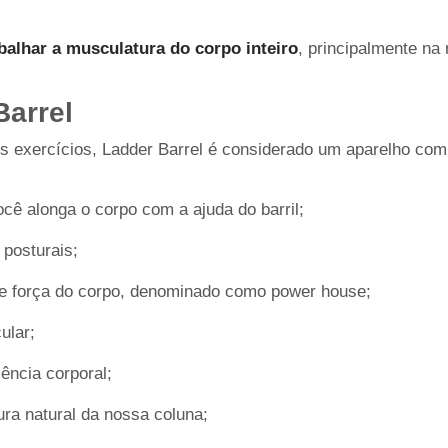
balhar a musculatura do corpo inteiro
, principalmente na 
Barrel
os exercícios,
Ladder Barrel é considerado um aparelho comp
ocê alonga o corpo com a ajuda do barril;
 posturais;
de força do corpo, denominado como power house;
ular;
ncia corporal;
ra natural da nossa coluna;