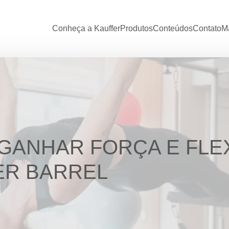
Conheça a Kauffer
Produtos
Conteúdos
Contato
Ma
GANHAR FORÇA E FLEX
ER BARREL