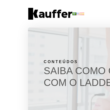
Conheça a Kauffer
Produtos
Conteúdos
Contato
CONTEÚDOS
SAIBA COMO 
Materiais Gratuitos
COM O LADD
Solicite um Orçamento