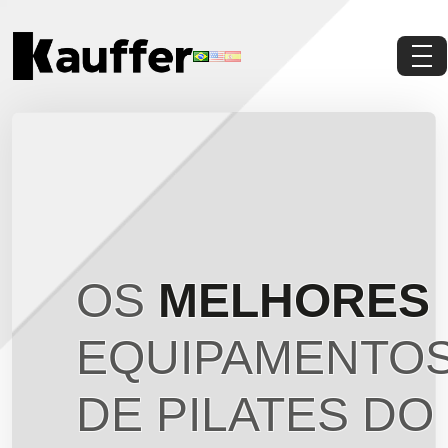
Conheça a Kauffer
Produtos
Conteúdos
Contato
OS
MELHORES
Materiais Gratuitos
EQUIPAMENTO
Solicite um Orçamento
DE PILATES DO